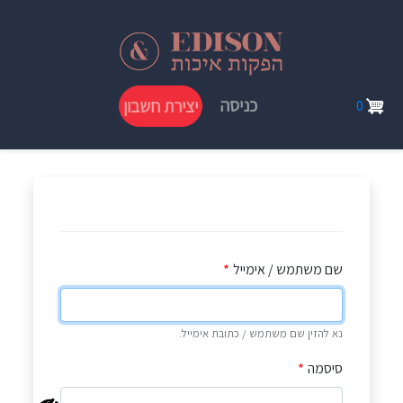
דילוג
לתוכן
העיקרי
User
כניסה
יצירת חשבון
0
account
menu
שם משתמש / אימייל
נא להזין שם משתמש / כתובת אימייל.
סיסמה