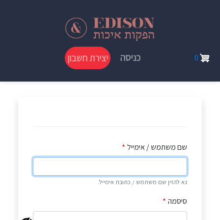
דילוג
לתוכן
העיקרי
User
כניסה
יצירת חשבון
0
account
menu
שם משתמש / אימייל
נא להזין שם משתמש / כתובת אימייל.
סיסמה